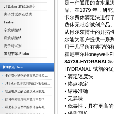
是一种通用的含水量
JTBaker 农残级溶剂
品。在1979 年，研究
离子对试剂及盐类
卡尔费休滴定法进行了创
Fisher
费休无吡啶试剂产品
辛烷磺酸钠
从肖尔茨博士的开拓
庚烷磺酸钠
尔能为客户提供一系
离子对试剂
用于几乎所有类型的
霍尼韦尔Honeywe
霍尼韦尔-Fluka
34739-HYDRANAL®-C
新闻资讯 New
HYDRANAL 试剂的
• 滴定速度快
卡尔费休试剂的储存稳定性及开封后有效期验证
• 终点稳定
JTBaker色谱试剂的紫外吸收截止波长与背景干扰
• 结果准确
霍尼韦尔乙酸乙酯废液回收处理方法与环保处置建议
• 无异味
如何存储霍尼韦尔色谱甲醇？避光、密封、远离火源
• 低毒性，具有更高
霍尼韦尔色谱甲醇的储存与处理注意事项
• 保质期长