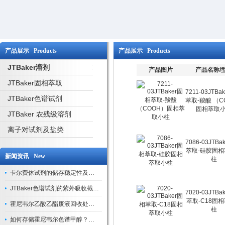
产品展示 Products
产品展示 Products
JTBaker溶剂
产品图片
产品名称/
JTBaker固相萃取
7211-03JTBa
JTBaker色谱试剂
萃取-羧酸 （C
固相萃取
JTBaker 农残级溶剂
离子对试剂及盐类
7086-03JTBa
萃取-硅胶固
新闻资讯 New
柱
卡尔费休试剂的储存稳定性及开封后有效期验证
JTBaker色谱试剂的紫外吸收截止波长与背景干扰
7020-03JTBa
萃取-C18固
霍尼韦尔乙酸乙酯废液回收处理方法与环保处置建议
柱
如何存储霍尼韦尔色谱甲醇？避光、密封、远离火源