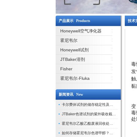
产品展示 Products
技术文
Honeywell空气净化器
霍尼韦尔
Honeywell试剂
JTBaker溶剂
毒
Fisher
发
霍尼韦尔-Fluka
触
黏
新闻资讯 New
卡尔费休试剂的储存稳定性及开封后有效期验证
变
毒
JTBaker色谱试剂的紫外吸收截止波长与背景干扰
处
霍尼韦尔乙酸乙酯废液回收处理方法与环保处置建议
如何存储霍尼韦尔色谱甲醇？避光、密封、远离火源