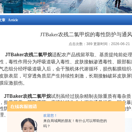
章 Article
JTBaker农残二氯甲烷的毒性防护与通
点击次数：389 更新时间：2026-06-21
JTBaker农残二氯甲烷
适配农产品残留萃取、基质提纯前处
性，毒性作用分为呼吸道吸入毒性、皮肤接触渗透毒性、眼部黏
气态组分经呼吸道吸入后，会干预机体代谢循环，损伤黏膜组织
皮肤表层，可穿透角质层产生持续性刺激，长期接触破坏皮肤屏
膜应激损伤。
JTBaker农残二氯甲烷
试剂虽经过脱杂精制去除重质有毒杂质
，批量开盖、萃取震荡、废液转移作业中挥发通量提升，职业暴
性防护体系。防护遵循分层防控原则，划分躯体防护、呼吸防护
理、废液处置、容器清洗全流程工况。
欢迎您！
来自局域网的朋友！有什么可以帮助您的
吗？