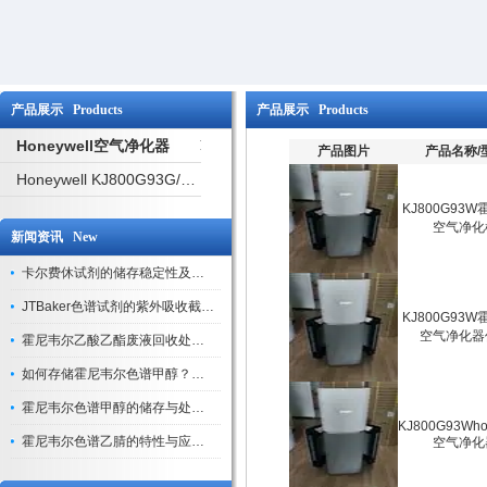
产品展示 Products
产品展示 Products
Honeywell空气净化器
产品图片
产品名称/
Honeywell KJ800G93G/W 净化器
KJ800G93
空气净化
新闻资讯 New
卡尔费休试剂的储存稳定性及开封后有效期验证
JTBaker色谱试剂的紫外吸收截止波长与背景干扰
KJ800G93
空气净化器
霍尼韦尔乙酸乙酯废液回收处理方法与环保处置建议
如何存储霍尼韦尔色谱甲醇？避光、密封、远离火源
霍尼韦尔色谱甲醇的储存与处理注意事项
KJ800G93Who
霍尼韦尔色谱乙腈的特性与应用领域解析
空气净化