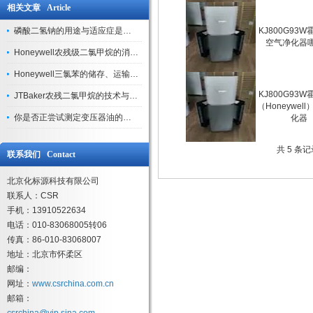
相关文章 Article
磷酸二氢钠的用途与适应症是怎样的
KJ800G93
空气净化器
Honeywell农残级二氯甲烷的消防措施和储存运输
Honeywell三氯苯的储存、运输与使用注意事项
KJ800G93
JTBaker农残二氯甲烷的技术与用途
（Honeywel
你是否正尝试测定变压器油的含水量？请看资料下载!
化器
共 5 条
联系我们 Contact
北京化标源科技有限公司
联系人：CSR
手机：13910522634
电话：010-83068005转06
传真：86-010-83068007
地址：北京市怀柔区
邮编：
网址：
www.csrchina.com.cn
邮箱：