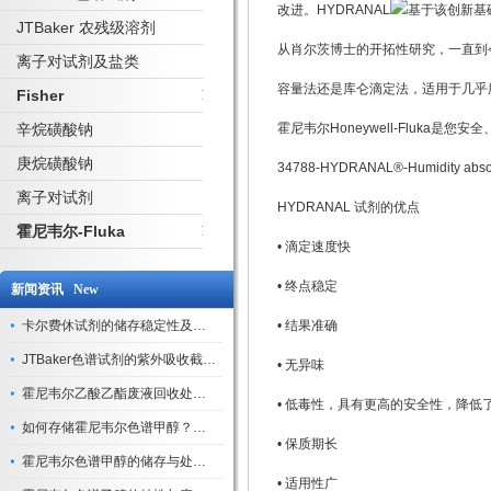
改进。HYDRANAL
基于该创新基
JTBaker 农残级溶剂
从肖尔茨博士的开拓性研究，一直到
离子对试剂及盐类
容量法还是库仑滴定法，适用于几乎
Fisher
辛烷磺酸钠
霍尼韦尔Honeywell-Fluka
庚烷磺酸钠
34788-HYDRANAL®-Humidity absor
离子对试剂
HYDRANAL 试剂的优点
霍尼韦尔-Fluka
• 滴定速度快
• 终点稳定
新闻资讯 New
卡尔费休试剂的储存稳定性及开封后有效期验证
• 结果准确
JTBaker色谱试剂的紫外吸收截止波长与背景干扰
• 无异味
霍尼韦尔乙酸乙酯废液回收处理方法与环保处置建议
• 低毒性，具有更高的安全性，降低
如何存储霍尼韦尔色谱甲醇？避光、密封、远离火源
• 保质期长
霍尼韦尔色谱甲醇的储存与处理注意事项
• 适用性广