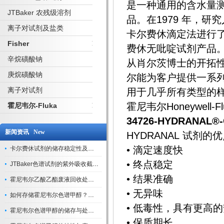
是一种通用的含水量
JTBaker 农残级溶剂
品。在1979 年，研究
离子对试剂及盐类
卡尔费休滴定法进行了创
Fisher
费休无吡啶试剂产品
辛烷磺酸钠
从肖尔茨博士的开拓
庚烷磺酸钠
尔能为客户提供一系
离子对试剂
用于几乎所有类型的
霍尼韦尔Honeywe
霍尼韦尔-Fluka
34726-HYDRANAL®-C
新闻资讯 New
HYDRANAL 试剂的
• 滴定速度快
卡尔费休试剂的储存稳定性及开封后有效期验证
• 终点稳定
JTBaker色谱试剂的紫外吸收截止波长与背景干扰
• 结果准确
霍尼韦尔乙酸乙酯废液回收处理方法与环保处置建议
• 无异味
如何存储霍尼韦尔色谱甲醇？避光、密封、远离火源
• 低毒性，具有更高
霍尼韦尔色谱甲醇的储存与处理注意事项
• 保质期长