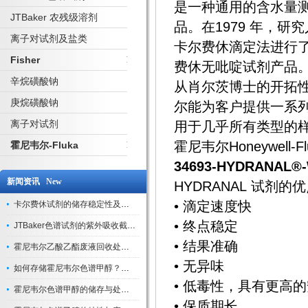
是一种通用的含水量
JTBaker 农残级溶剂
品。在1979 年，研究
离子对试剂及盐类
卡尔费休滴定法进行了创
Fisher
费休无吡啶试剂产品
辛烷磺酸钠
从肖尔茨博士的开拓
庚烷磺酸钠
尔能为客户提供一系
离子对试剂
用于几乎所有类型的
霍尼韦尔Honeywe
霍尼韦尔-Fluka
34693-HYDRANAL®-W
新闻资讯 New
HYDRANAL 试剂的
• 滴定速度快
卡尔费休试剂的储存稳定性及开封后有效期验证
• 终点稳定
JTBaker色谱试剂的紫外吸收截止波长与背景干扰
• 结果准确
霍尼韦尔乙酸乙酯废液回收处理方法与环保处置建议
• 无异味
如何存储霍尼韦尔色谱甲醇？避光、密封、远离火源
• 低毒性，具有更高
霍尼韦尔色谱甲醇的储存与处理注意事项
• 保质期长