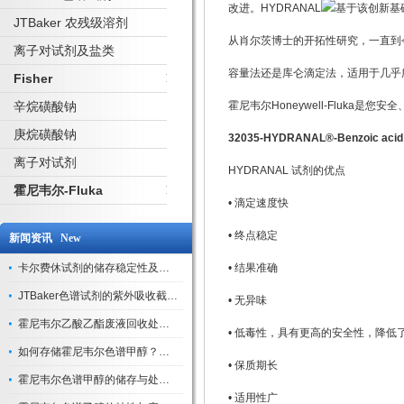
改进。HYDRANAL
基于该创新基
JTBaker 农残级溶剂
从肖尔茨博士的开拓性研究，一直到
离子对试剂及盐类
容量法还是库仑滴定法，适用于几乎
Fisher
辛烷磺酸钠
霍尼韦尔Honeywell-Fluka
庚烷磺酸钠
32035-HYDRANAL®-Benzoic acid Bu
离子对试剂
HYDRANAL 试剂的优点
霍尼韦尔-Fluka
• 滴定速度快
• 终点稳定
新闻资讯 New
卡尔费休试剂的储存稳定性及开封后有效期验证
• 结果准确
JTBaker色谱试剂的紫外吸收截止波长与背景干扰
• 无异味
霍尼韦尔乙酸乙酯废液回收处理方法与环保处置建议
• 低毒性，具有更高的安全性，降低
如何存储霍尼韦尔色谱甲醇？避光、密封、远离火源
• 保质期长
霍尼韦尔色谱甲醇的储存与处理注意事项
• 适用性广