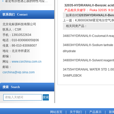
霍尼韦尔色谱乙腈的特性与应用领域解析
32035-HYDRANAL®-Benzoic acid Bu
产品相关关键字：
Fluka
32035
卡尔
联系我们 Contact
如果你对
32035HYDRANAL®-Benzoi
上一篇：
KJ800G93W霍尼韦尔空气
北京化标源科技有限公司
相关同类产品：
联系人：CSR
手机：13910522634
34807HYDRANAL®-Coulomat A rea
电话：010-83068005转06
34803HYDRANAL®-Sodium tartrate
传真：86-010-83068007
地址：北京市怀柔区
dihydrate
邮编：
34800HYDRANAL®-Solvent reagent
网址：
www.csrchina.com.cn
邮箱：
34755HYDRANAL WATER STD 1.00
csrchina@vip.sina.com
SAMPLEBOX
搜索 Search
网站首页
|
关于我们
|
产品展示
|
新