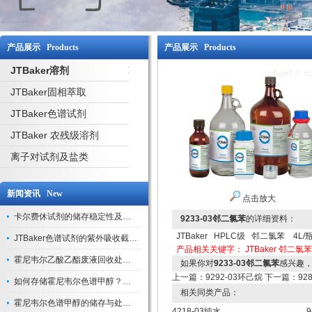
产品展示 Products
产品展示 Products
JTBaker溶剂
JTBaker固相萃取
JTBaker色谱试剂
JTBaker 农残级溶剂
离子对试剂及盐类
新闻资讯 New
点击放大
卡尔费休试剂的储存稳定性及开封后有效期验证
9233-03邻二氯苯
的详细资料：
JTBaker HPLC级 邻二氯苯 4L/
JTBaker色谱试剂的紫外吸收截止波长与背景干扰
产品相关关键字：
JTBaker 邻二氯苯
霍尼韦尔乙酸乙酯废液回收处理方法与环保处置建议
如果你对
9233-03邻二氯苯
感兴趣
上一篇：
9292-03环己烷
下一篇：
92
如何存储霍尼韦尔色谱甲醇？避光、密封、远离火源
相关同类产品：
霍尼韦尔色谱甲醇的储存与处理注意事项
4218-03纯水
9