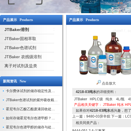
产品展示 Products
产品展示 Products
JTBaker溶剂
JTBaker固相萃取
JTBaker色谱试剂
JTBaker 农残级溶剂
离子对试剂及盐类
新闻资讯 New
点击放大
卡尔费休试剂的储存稳定性及开封后有效期验证
4218-03纯水
的详细资料：
JTBaker HPLC级 纯水 4L/瓶 4
JTBaker色谱试剂的紫外吸收截止波长与背景干扰
产品相关关键字：
JTBaker 纯水
HP
霍尼韦尔乙酸乙酯废液回收处理方法与环保处置建议
如果你对
4218-03纯水
感兴趣，想
上一篇：
9480-03异辛烷
下一篇：
LC
如何存储霍尼韦尔色谱甲醇？避光、密封、远离火源
相关同类产品：
霍尼韦尔色谱甲醇的储存与处理注意事项
9444-051,2,4-三氯苯