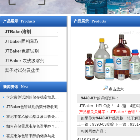
产品展示 Products
产品展示 Products
JTBaker溶剂
JTBaker固相萃取
JTBaker色谱试剂
JTBaker 农残级溶剂
离子对试剂及盐类
新闻资讯 New
点击放大
卡尔费休试剂的储存稳定性及开封后有效期验证
9440-03*
的详细资料：
JTBaker HPLC级 * 4L/瓶 4瓶/
JTBaker色谱试剂的紫外吸收截止波长与背景干扰
产品相关关键字：
JTBaker *
色谱 *
霍尼韦尔乙酸乙酯废液回收处理方法与环保处置建议
如果你对
9440-03*
感兴趣，想了解
上一篇：
9393-03吡啶
下一篇：
9351
如何存储霍尼韦尔色谱甲醇？避光、密封、远离火源
相关同类产品：
霍尼韦尔色谱甲醇的储存与处理注意事项
4218-03纯水