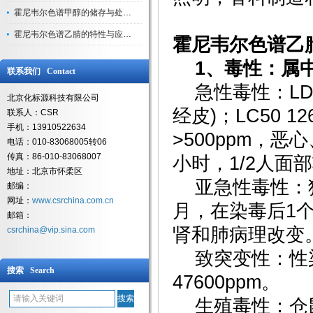
霍尼韦尔色谱甲醇的储存与处理注意事项
霍尼韦尔色谱乙腈的特性与应用领域解析
霍尼韦尔色谱乙
1、毒性：属
联系我们 Contact
急性毒性：LD50 
北京化标源科技有限公司
经皮)；LC50 1
联系人：CSR
手机：13910522634
>500ppm，恶
电话：010-83068005转06
传真：86-010-83068007
小时，1/2人面
地址：北京市怀柔区
亚急性毒性：猫吸
邮编：
网址：
www.csrchina.com.cn
月，在染毒后1
邮箱：
肾和肺病理改变
csrchina@vip.sina.com
致突变性：性染
搜索 Search
47600ppm。
生殖毒性：仓鼠经口