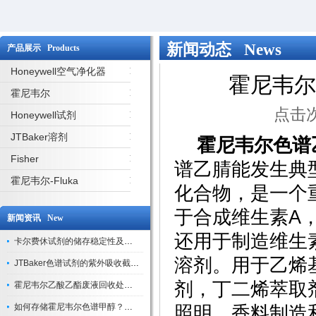
新闻动态 News
产品展示 Products
Honeywell空气净化器
霍尼韦尔
霍尼韦尔
点击次
Honeywell试剂
JTBaker溶剂
霍尼韦尔色谱
Fisher
谱乙腈能发生典
霍尼韦尔-Fluka
化合物，是一个
于合成维生素A
新闻资讯 New
还用于制造维生
卡尔费休试剂的储存稳定性及开封后有效期验证
溶剂。用于乙烯
JTBaker色谱试剂的紫外吸收截止波长与背景干扰
剂，丁二烯萃取
霍尼韦尔乙酸乙酯废液回收处理方法与环保处置建议
如何存储霍尼韦尔色谱甲醇？避光、密封、远离火源
照明，香料制造