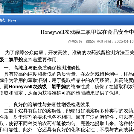
态 News
Honeywell农残级二氯甲烷在食品安
点击次数：885次 更新时间：2025-04-16
了保障公众健康，开发高效、准确的农药残留检测方法至关
级二氯甲烷
发挥着重要作用。
、高纯度与低杂质确保检测准确性
有较高的纯度和极低的杂质含量。在农药残留检测中，样品
烷作为常用的萃取溶剂，用于提取样品中的农药残留。其高纯度
。而
Honeywell农残级二氯甲烷
的纯净性质，确保了在提取和浓
提取和测定，从而为获得准确可靠的检测结果提供了保障。
、良好的溶解性与兼容性增强检测效果
氯甲烷具有良好的溶解性，能够很好地溶解多种类型的农药
性质，对于溶剂的要求也各不相同。因其广泛的溶解性，可以有
取，使得不同种类的农药都能被均匀、完整地提取出来。这种特
和可靠性。此外，它还具有良好的化学稳定性，不易与农药或其