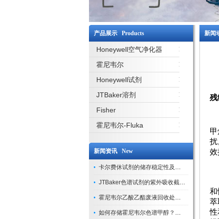
产品展示 Products
新闻动
Honeywell空气净化器
霍尼韦尔
Honeywell试剂
为
JTBaker溶剂
残
Fisher
一
具
霍尼韦尔-Fluka
甲
扰
新闻资讯 New
效
卡尔费休试剂的储存稳定性及开封后有效期验证
二
二
JTBaker色谱试剂的紫外吸收截止波长与背景干扰
和
霍尼韦尔乙酸乙酯废液回收处理方法与环保处置建议
萃
性
如何存储霍尼韦尔色谱甲醇？避光、密封、远离火源