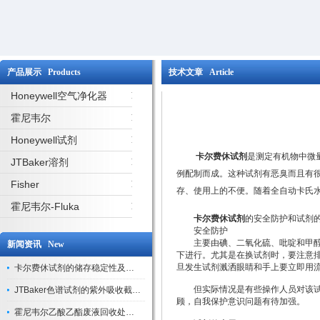
产品展示 Products
技术文章 Article
Honeywell空气净化器
霍尼韦尔
Honeywell试剂
卡尔费休试剂
是测定有机物中微
JTBaker溶剂
例配制而成。这种试剂有恶臭而且有
Fisher
存、使用上的不便。随着全自动卡氏
霍尼韦尔-Fluka
卡尔费休试剂
的安全防护和试剂
安全防护
主要由碘、二氧化硫、吡啶和甲醇组
新闻资讯 New
下进行。尤其是在换试剂时，要注意
旦发生试剂溅洒眼睛和手上要立即用
卡尔费休试剂的储存稳定性及开封后有效期验证
但实际情况是有些操作人员对该试剂
JTBaker色谱试剂的紫外吸收截止波长与背景干扰
顾，自我保护意识问题有待加强。
霍尼韦尔乙酸乙酯废液回收处理方法与环保处置建议