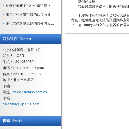
试剂的应用
如何存储霍尼韦尔色谱甲醇？避光、密封、远离火源
对新鲜度要求很高，购买试剂要注意
霍尼韦尔色谱甲醇的储存与处理注意事项
卡尔费休试剂解决了含吡啶试剂有刺
黄色，根据经验凭肉眼能预测到终点
霍尼韦尔色谱乙腈的特性与应用领域解析
上一篇
Honeywell空气净化器的保
联系我们 Contact
北京化标源科技有限公司
联系人：CSR
手机：13910522634
电话：010-83068005转06
传真：86-010-83068007
地址：北京市怀柔区
邮编：
网址：
www.csrchina.com.cn
邮箱：
csrchina@vip.sina.com
搜索 Search