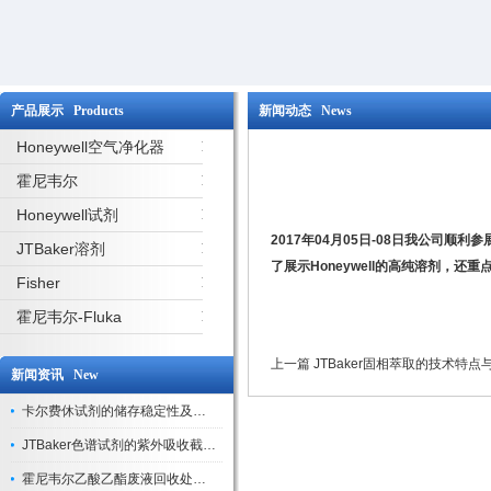
产品展示 Products
新闻动态 News
Honeywell空气净化器
霍尼韦尔
Honeywell试剂
2017年04月05日-08日我公司顺利
JTBaker溶剂
了展示Honeywell的高纯溶剂，还
Fisher
霍尼韦尔-Fluka
上一篇
JTBaker固相萃取的技术特点
新闻资讯 New
卡尔费休试剂的储存稳定性及开封后有效期验证
JTBaker色谱试剂的紫外吸收截止波长与背景干扰
霍尼韦尔乙酸乙酯废液回收处理方法与环保处置建议