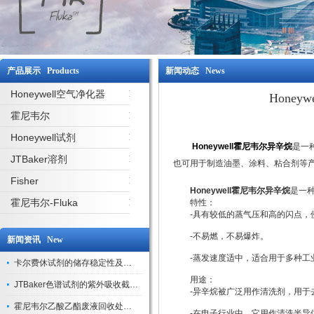
产品展示 Products
新闻动态 News
Honeywell空气净化器
Hone
霍尼韦尔
Honeywell试剂
Honeywell霍尼韦尔异辛烷
是一
JTBaker溶剂
也可用于制造油墨、涂料、粘合剂等
Fisher
Honeywell霍尼韦尔异辛烷
是一
霍尼韦尔-Fluka
特性：
-具有较低的蒸气压和高的闪点，
-不易燃，不易爆炸。
新闻资讯 New
-蒸发速度适中，适合用于多种工
卡尔费休试剂的储存稳定性及开封后有效期验证
用途：
JTBaker色谱试剂的紫外吸收截止波长与背景干扰
-异辛烷被广泛用作清洗剂，用于去
霍尼韦尔乙酸乙酯废液回收处理方法与环保处置建议
-在电子行业中，它用作清洗半导