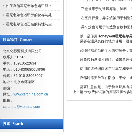
如何存储霍尼韦尔色谱甲醇？避光、密封、远离火源
-它也被用于制造喷雾剂、涂料、
霍尼韦尔色谱甲醇的储存与处理注意事项
-在医疗行业，异辛烷被用于制造药
霍尼韦尔色谱乙腈的特性与应用领域解析
-异辛烷也可用于制造聚合物和塑
以下是使用
Honeywell霍尼韦尔
联系我们 Contact
需要在通风良好的地方使用，避免
必须穿戴适当的个人防护装备，如
北京化标源科技有限公司
联系人：CSR
避免接触皮肤和眼睛。如果意外接
手机：13910522634
使用前请仔细阅读产品标签和安全
电话：010-83068005转06
传真：86-010-83068007
存储时需要放置在阴凉、干燥、通
地址：北京市怀柔区
需要注意的是，由于异辛烷具有挥发
邮编：
上一篇
卡尔费休试剂的原理和操作步
网址：
www.csrchina.com.cn
邮箱：
csrchina@vip.sina.com
搜索 Search