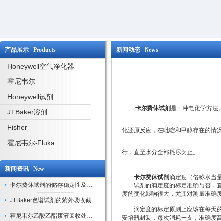
产品展示 Products
新闻动态 News
Honeywell空气净化器
霍尼韦尔
Honeywell试剂
卡尔费休试剂
是一种电化学方法
JTBaker溶剂
Fisher
化还原反应，在吡啶和甲醇存在的情
霍尼韦尔-Fluka
行，直至水分全部耗尽为止。
新闻资讯 New
卡尔费休试剂
滴定度（俗称水当
卡尔费休试剂的储存稳定性及开封后有效期验证
试剂的滴定度的标定准确与否，直接
度的变化影响很大，尤其对测量准确
JTBaker色谱试剂的紫外吸收截止波长与背景干扰
滴定度的标定原则上应该在每天的样
霍尼韦尔乙酸乙酯废液回收处理方法与环保处置建议
安培瓶封装．每次消耗一支，准确度