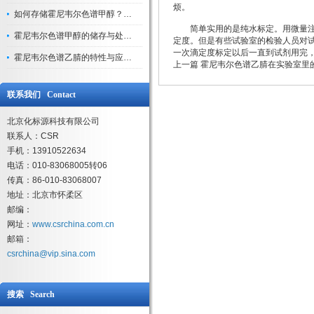
烦。
如何存储霍尼韦尔色谱甲醇？避光、密封、远离火源
简单实用的是纯水标定。用微量注射
霍尼韦尔色谱甲醇的储存与处理注意事项
定度。但是有些试验室的检验人员对
一次滴定度标定以后一直到试剂用完
霍尼韦尔色谱乙腈的特性与应用领域解析
上一篇
霍尼韦尔色谱乙腈在实验室里
联系我们 Contact
北京化标源科技有限公司
联系人：CSR
手机：13910522634
电话：010-83068005转06
传真：86-010-83068007
地址：北京市怀柔区
邮编：
网址：
www.csrchina.com.cn
邮箱：
csrchina@vip.sina.com
搜索 Search