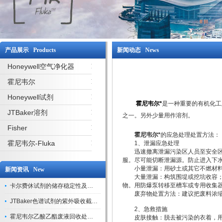
产品展示 Products
新闻动态 News
Honeywell空气净化器
霍尼韦尔
Honeywell试剂
霍尼韦尔*
是一种重要的有机化工
JTBaker溶剂
之一。另外少量用作溶剂。
Fisher
霍尼韦尔*
的应急处理处置方法：
霍尼韦尔-Fluka
1、泄漏应急处理
迅速撤离泄漏污染区人员至安全区，
服。尽可能切断泄漏源。防止进入下
小量泄漏：用砂土或其它不燃材料吸
新闻资讯 New
大量泄漏：构筑围堤或挖坑收容；用
物。用防爆泵转移至槽车或专用收集
卡尔费休试剂的储存稳定性及开封后有效期验证
废弃物处置方法：建议把废料浓缩
JTBaker色谱试剂的紫外吸收截止波长与背景干扰
2、急救措施
霍尼韦尔乙酸乙酯废液回收处理方法与环保处置建议
皮肤接触：脱去被污染的衣着，用