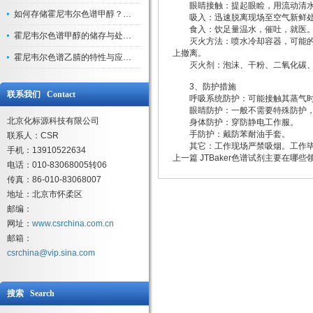
眼睛接触：提起眼睑，用流动清水
如何存储霍尼韦尔色谱甲醇？避光、密封、远离火源
吸入：迅速脱离现场至空气新鲜处。
食入：饮足量温水，催吐，就医
霍尼韦尔色谱甲醇的储存与处理注意事项
灭火方法：喷水冷却容器，可能的话
上撤离。
霍尼韦尔色谱乙腈的特性与应用领域解析
灭火剂：泡沫、干粉、二氧化碳、
3、防护措施
联系我们 Contact
呼吸系统防护：可能接触其蒸气时，
眼睛防护：一般不需要特殊防护，
北京化标源科技有限公司
身体防护：穿防静电工作服。
手防护：戴防苯耐油手套。
联系人：CSR
其它：工作现场严禁吸烟。工作毕
手机：13910522634
上一篇
JTBaker色谱试剂主要在哪些
电话：010-83068005转06
传真：86-010-83068007
地址：北京市怀柔区
邮编：
网址：
www.csrchina.com.cn
邮箱：
csrchina@vip.sina.com
搜索 Search