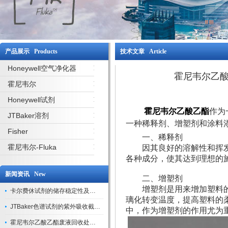
产品展示 Products
技术文章 Article
Honeywell空气净化器
霍尼韦尔乙
霍尼韦尔
Honeywell试剂
霍尼韦尔乙酸乙酯
作为
JTBaker溶剂
一种稀释剂、增塑剂和涂料
Fisher
一、稀释剂
霍尼韦尔-Fluka
因其良好的溶解性和挥发
各种成分，使其达到理想的
新闻资讯 New
二、增塑剂
增塑剂是用来增加塑料的
卡尔费休试剂的储存稳定性及开封后有效期验证
璃化转变温度，提高塑料的
JTBaker色谱试剂的紫外吸收截止波长与背景干扰
中，作为增塑剂的作用尤为
霍尼韦尔乙酸乙酯废液回收处理方法与环保处置建议