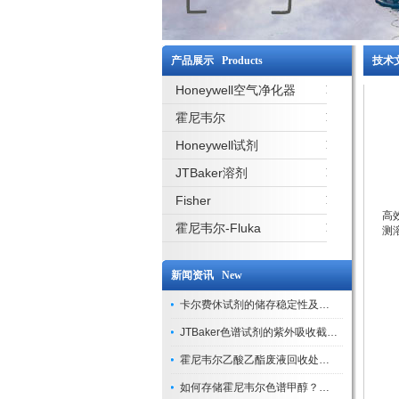
产品展示 Products
技术文
Honeywell空气净化器
霍尼韦尔
Honeywell试剂
JTBaker溶剂
Fisher
高
霍尼韦尔-Fluka
测
在
它
新闻资讯 New
也
卡尔费休试剂的储存稳定性及开封后有效期验证
它
JTBaker色谱试剂的紫外吸收截止波长与背景干扰
使
霍尼韦尔乙酸乙酯废液回收处理方法与环保处置建议
它
如何存储霍尼韦尔色谱甲醇？避光、密封、远离火源