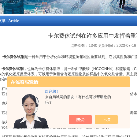
章 Article
卡尔费休试剂在许多应用中发挥着重
点击次数：1340 更新时间：2023-07-16
卡尔费休试剂
是一种常用于分析化学和环境监测领域的重要试剂。它以其性质和广
卡尔费休试剂
，也称为卡尔费休溶液，是一种由甲酸铵（HCOONH4）和硫酸铜（C
效的氧化还原反应体系，可以用于测量含有还原性物质的样品中的氧化剂含量。其主
溶液中氧化剂的浓度。
许多应用中发挥着重要的作用。
欢迎您！
被广泛用于水质监测和污染物分析中。通过测量水样中氧化剂的含量，可以评估水
来自局域网的朋友！有什么可以帮助您的
吗？
用于食品和饲料行业中，以检测其中的氧化剂残留物。
在药学和生物学研究中也有应用，例如测定药物中的氧化剂含量或评估细胞培养基
用具有许多优势。
是一种简单、快速且可靠的方法来确定待测样品中氧化剂的浓度。