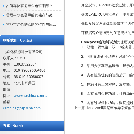
真空脱气、0.22um微膜过滤，开
如何存储霍尼韦尔色谱甲醇？避光、密封、远离火源
参照E-MERCK标准生产，更能满足
霍尼韦尔色谱甲醇的储存与处理注意事项
低挥发残留及固体颗粒减少了因色
霍尼韦尔色谱乙腈的特性与应用领域解析
可根据客户需求定制任意规格的
联系我们 Contact
Honeywell色谱纯试剂
的使用说
1、双柱、双气路、双FID检测器
北京化标源科技有限公司
2、同时配备两个填充柱汽化室和
联系人：CSR
手机：13910522634
3、采用大屏幕液晶显示，显示
电话：010-83068005转06
4、具有性能优良的智能后开门
传真：86-010-83068007
地址：北京市怀柔区
5、柱箱具有三阶程序升温功能。
邮编：
6、具有掉电保护功能，可自动记
网址：
www.csrchina.com.cn
邮箱：
7、具有过温保护功能，温度超
上一篇
Honeywell霍尼韦尔异辛烷
csrchina@vip.sina.com
搜索 Search