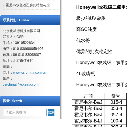
霍尼韦尔色谱乙腈的特性与应用领域解析
Honeywell农残级二氯
极少的UV杂质
联系我们 Contact
高GC纯度
北京化标源科技有限公司
联系人：CSR
低水份
手机：13910522634
电话：010-83068005转06
优异的批次稳定性
传真：86-010-83068007
地址：北京市怀柔区
Honeywell农残级二氯
邮编：
网址：
www.csrchina.com.cn
4L玻璃瓶
邮箱：
Honeywell农残级二氯甲
csrchina@vip.sina.com
厂商
货号
搜索 Search
霍尼韦尔-B&J
015-4
霍尼韦尔-B&J
053-4
霍尼韦尔-B&J
057-4
霍尼韦尔-B&J
100-4