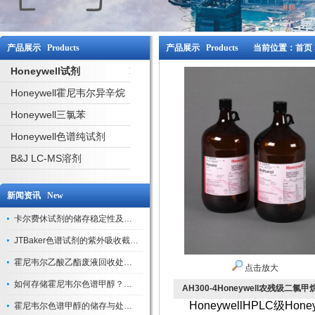
产品展示 Products
产品展示 Products
当前位置：
首页
Honeywell试剂
Honeywell霍尼韦尔异辛烷
Honeywell三氯苯
Honeywell色谱纯试剂
B&J LC-MS溶剂
新闻资讯 New
卡尔费休试剂的储存稳定性及开封后有效期验证
JTBaker色谱试剂的紫外吸收截止波长与背景干扰
霍尼韦尔乙酸乙酯废液回收处理方法与环保处置建议
点击放大
如何存储霍尼韦尔色谱甲醇？避光、密封、远离火源
AH300-4Honeywell农残级二氯
HoneywellHPLC级Hon
霍尼韦尔色谱甲醇的储存与处理注意事项