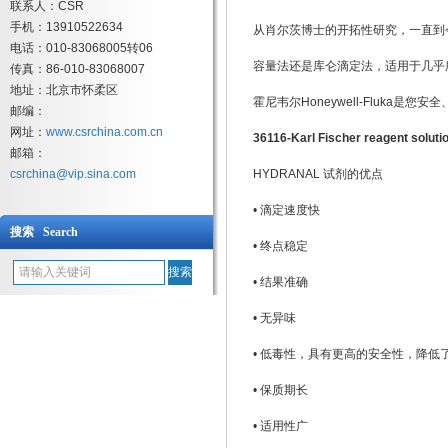
联系人：CSR
手机：13910522634
从肖尔茨博士的开拓性研究，一直到
电话：010-83068005转06
容量法还是库仑滴定法，适用于几乎
传真：86-010-83068007
地址：北京市怀柔区
霍尼韦尔Honeywell-Fluka
邮编：
网址：
www.csrchina.com.cn
36116-
Karl Fischer reagent soluti
邮箱：
csrchina@vip.sina.com
HYDRANAL 试剂的优点
• 滴定速度快
搜索 Search
• 终点稳定
• 结果准确
• 无异味
• 低毒性，具有更高的安全性，降低
• 保质期长
• 适用性广