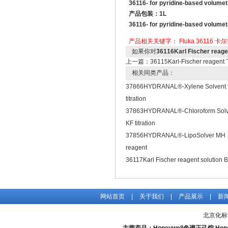
36116- for pyridine-based volumetri
产品包装：1L
36116- for pyridine-based volumetri
产品相关关键字：
Fluka
36116
卡尔
如果你对
36116Karl Fischer reage
上一篇：
36115Karl-Fischer reagent
相关同类产品：
37866HYDRANAL®-Xylene Solvent f
titration
37863HYDRANAL®-Chloroform Solve
KF titration
37856HYDRANAL®-LipoSolver MH
reagent
36117Karl Fischer reagent solution B
网站首页
|
关于我们
|
产品展示
|
新
北京化标