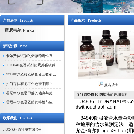
产品展示 Products
产品展示 Products
霍尼韦尔-Fluka
新闻资讯 New
卡尔费休试剂的储存稳定性及开封后有效期验证
JTBaker色谱试剂的紫外吸收截止波长与背景干扰
霍尼韦尔乙酸乙酯废液回收处理方法与环保处置建议
如何存储霍尼韦尔色谱甲醇？避光、密封、远离火源
点击放大
霍尼韦尔色谱甲醇的储存与处理注意事项
3483634840 阴极液
的详细资料：
34836-HYDRANAL®-Coulomat
霍尼韦尔色谱乙腈的特性与应用领域解析
dwithoutdiaphragm
34840阴极液含水量会
联系我们 Contact
种通用的含水量测定法，适
北京化标源科技有限公司
尤金•肖尔(EugenSch