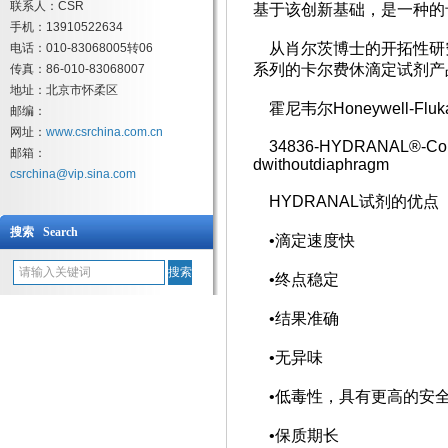
联系人：CSR
基于该创新基础，是一种的
手机：13910522634
从肖尔茨博士的开拓性研
电话：010-83068005转06
系列的卡尔费休滴定试剂产
传真：86-010-83068007
地址：北京市怀柔区
霍尼韦尔Honeywell-
邮编：
网址：
www.csrchina.com.cn
34836-HYDRANAL®-Coulomat
邮箱：
dwithoutdiaphragm
csrchina@vip.sina.com
HYDRANAL试剂的优点
搜索 Search
•滴定速度快
•终点稳定
•结果准确
•无异味
•低毒性，具有更高的安
•保质期长