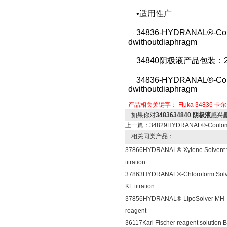
•适用性广
34836-HYDRANAL®-Coulomat
dwithoutdiaphragm
34840阴极液产品包装：25
34836-HYDRANAL®-Coulomat
dwithoutdiaphragm
产品相关关键字：
Fluka
34836
卡尔
如果你对
3483634840 阴极液
感兴
上一篇：
34829HYDRANAL®-Coulom
相关同类产品：
37866HYDRANAL®-Xylene Solvent f
titration
37863HYDRANAL®-Chloroform Solve
KF titration
37856HYDRANAL®-LipoSolver MH
reagent
36117Karl Fischer reagent solution B