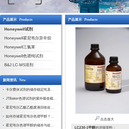
产品展示 Products
产品展示 Products
Honeywell试剂
Honeywell霍尼韦尔异辛烷
Honeywell三氯苯
Honeywell色谱纯试剂
B&J LC-MS溶剂
新闻资讯 New
卡尔费休试剂的储存稳定性及开封后有效期验证
JTBaker色谱试剂的紫外吸收截止波长与背景干扰
霍尼韦尔乙酸乙酯废液回收处理方法与环保处置建议
如何存储霍尼韦尔色谱甲醇？避光、密封、远离火源
点击放大
霍尼韦尔色谱甲醇的储存与处理注意事项
LC230-1甲醇
的详细资料：