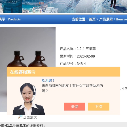
示 Products
当前位置：
首页
>
产品展示
>
Honey
产品名称：
1.2,4-三氯苯
更新时间：
2026-02-09
产品型号：
348-4
产品报价：
2800
欢迎您！
来自局域网的朋友！有什么可以帮助您的
产品描述：
Honeywell B&J brand 1，2，4
吗？
点击放大
348-41.2,4-三氯苯
的详细资料：