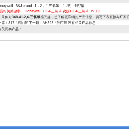
oneywell B&J brand 1，2，4-三氯苯 4L/瓶 4瓶/箱
品相关关键字：
Honeywell 1.2
4-三氯苯
农残1.2
4-三氯苯
UV 1.2
果你对
348-41.2,4-三氯苯
感兴趣，想了解更详细的产品信息，填写下表直接与厂家
一篇：
317-4石油醚
下一篇：
AH323-4异丙醇
没有相关产品信息...
关同类产品：